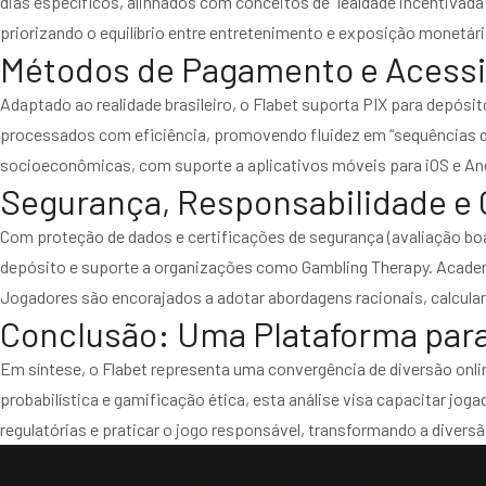
dias específicos, alinhados com conceitos de “lealdade incentiva
priorizando o equilíbrio entre entretenimento e exposição monetári
Métodos de Pagamento e Acessi
Adaptado ao realidade brasileiro, o Flabet suporta PIX para depósi
processados com eficiência, promovendo fluidez em “sequências de 
socioeconômicas, com suporte a aplicativos móveis para iOS e Andr
Segurança, Responsabilidade e 
Com proteção de dados e certificações de segurança (avaliação boa
depósito e suporte a organizações como Gambling Therapy. Academ
Jogadores são encorajados a adotar abordagens racionais, calcula
Conclusão: Uma Plataforma par
Em síntese, o Flabet representa uma convergência de diversão onli
probabilística e gamificação ética, esta análise visa capacitar j
regulatórias e praticar o jogo responsável, transformando a divers