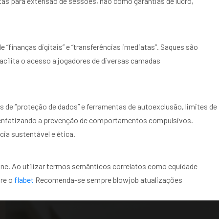
tas para extensão de sessões, não como garantias de lucro,
 “finanças digitais” e “transferências imediatas”. Saques são
acilita o acesso a jogadores de diversas camadas
 de “proteção de dados” e ferramentas de autoexclusão, limites de
, enfatizando a prevenção de comportamentos compulsivos.
ia sustentável e ética.
line. Ao utilizar termos semânticos correlatos como equidade
bre o
flabet
Recomenda-se sempre blowjob atualizações