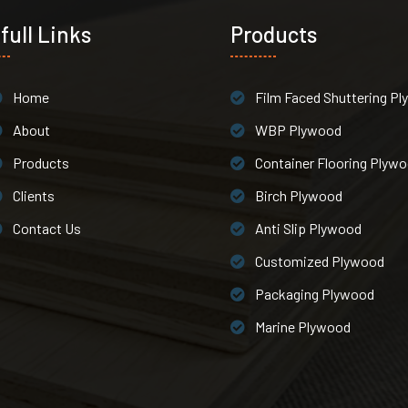
full Links
Products
Home
Film Faced Shuttering P
About
WBP Plywood
Products
Container Flooring Plyw
Clients
Birch Plywood
Contact Us
Anti Slip Plywood
Customized Plywood
Packaging Plywood
Marine Plywood