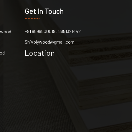
Get In Touch
+91 9899800019 , 8851321442
lywood
Shivplywood@gmail.com
Location
ood