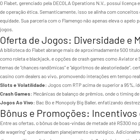
O Flabet, gerenciado pela DECOLA Operations N.V., possui licença 
de operação ética. Semanticamente, isso se alinha com conceitos 
equidade. Sua parceria com o Flamengo não apenas eleva o apelo p
jogos.
Oferta de Jogos: Diversidade e
A biblioteca do Flabet abrange mais de aproximadamente 500 título
como roleta e blackjack, e opções de crash games como Aviator e
temas de “chances randômicas” e “algoritmos de aleatoriedade”, c
casino com dealers ao vivo, promovendo interações em tempo real 
Slots e Volatilidade:
Jogos com RTP acima de superior a 95%, ide
Crash Games:
Mecânicas de balanço de prêmios, onde o timing de c
Jogos Ao Vivo:
Bac Bo e Monopoly Big Baller, enfatizando destreza
Bônus e Promoções: Incentivos
Entre as ofertas, o bônus de boas-vindas de metade até R$300 no pr
de wagering” que demandam planejamento estratégico. Adicionalme