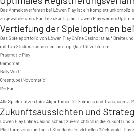
Das Anmeldeverfahren bei Löwen Play ist ein komplett unkomplizier
zu gewährleisten. Für die Zukunft plant Löwen Play weitere Optimi
Vertiefung der Spieloptionen be
Das Spieleportfolio von Löwen Play Online Casino ist auf Breite un
mit top Studios zusammen, um Top-Qualität zu bieten:
Pragmatic Play
Gamomat
Bally Wulff
Greentube (Novomatic)
Merkur
Alle Spiele nutzen faire Algorithmen für Fairness und Transparenz. M
Zukunftsaussichten und Strateg
Löwen Play Online Casino schaut zuversichtlich in die Zukunft und 
Plattform voran und setzt Standards im virtuellen Glücksspiel. Das Zi