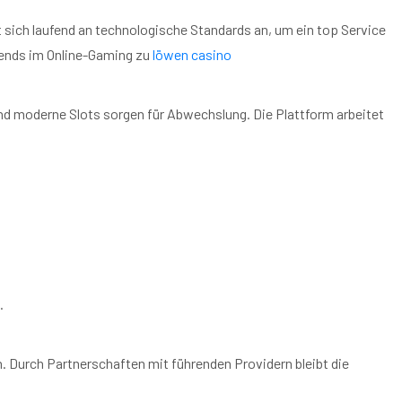
 sich laufend an technologische Standards an, um ein top Service
rends im Online-Gaming zu
löwen casino
und moderne Slots sorgen für Abwechslung. Die Plattform arbeitet
.
. Durch Partnerschaften mit führenden Providern bleibt die