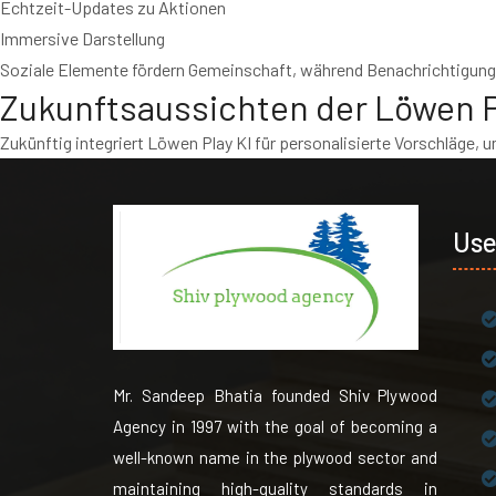
Echtzeit-Updates zu Aktionen
Immersive Darstellung
Soziale Elemente fördern Gemeinschaft, während Benachrichtigung
Zukunftsaussichten der Löwen 
Zukünftig integriert Löwen Play KI für personalisierte Vorschläge,
Use
Mr. Sandeep Bhatia founded Shiv Plywood
Agency in 1997 with the goal of becoming a
well-known name in the plywood sector and
maintaining high-quality standards in