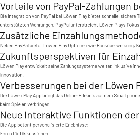
Vorteile von PayPal-Zahlungen b
Die Integration von PayPal bei Löwen Play bietet schnelle, sichere T
unterstützten Währungen. PayPal unterstreicht Löwen Plays Fokus 
Zusätzliche Einzahlungsmethoden
Neben PayPal bietet Löwen Play Optionen wie Banküberweisung, Kredi
Zukunftsperspektiven für Einza
Löwen Play entwickelt seine Zahlungssysteme weiter, inklusive inno
Innovation.
Verbesserungen bei der Löwen 
Die Löwen Play App bringt das Online-Erlebnis auf dem Smartphone –
beim Spielen verbringen.
Neue Interaktive Funktionen de
Die App betont personalisierte Erlebnisse:
Foren für Diskussionen