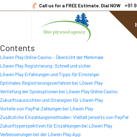
+91 
Call us for a FREE Estimate. Dial NOW
Contents
Löwen Play Online Casino – Übersicht der Merkmale
Löwen Play Registrierung: Schnell und sicher
Löwen Play Erfahrungen und Tipps für Einsteiger
Optimales Registrierungsverfahren bei Löwen Play
Vertiefung der Spieloptionen bei Löwen Play Online Casino
Zukunftsaussichten und Strategien für Löwen Play
Vorteile von PayPal-Zahlungen bei Löwen Play
Zusätzliche Einzahlungsmethoden: Vielfalt jenseits von PayPal
Zukunftsperspektiven für Einzahlungen bei Löwen Play
Verbesserungen bei der Löwen Play App