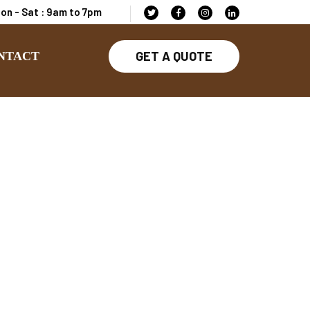
on - Sat : 9am to 7pm
GET A QUOTE
NTACT